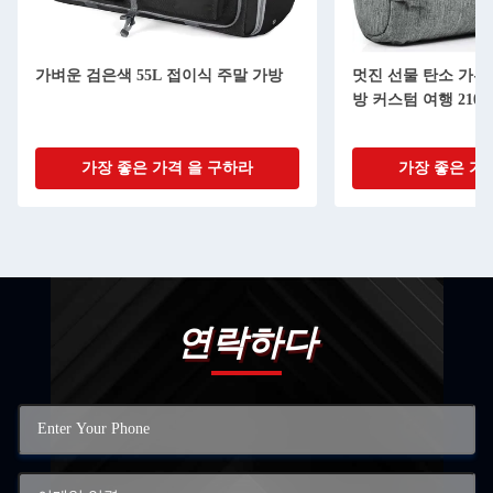
가벼운 검은색 55L 접이식 주말 가방
멋진 선물 탄소 가루
방 커스텀 여행 210
가장 좋은 가격 을 구하라
가장 좋은 가
연락하다