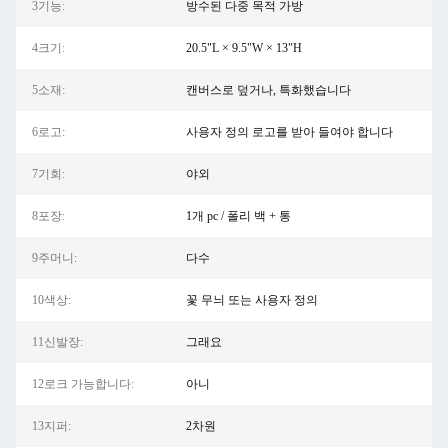
3기능:
방수된 다중 목적 가방
4크기:
20.5"L × 9.5"W × 13"H
5소재:
캔버스로 덮거나, 특화했습니다
6로고:
사용자 정의 로고를 받아 들여야 합니다
7기회:
야외
8포장:
1개 pc / 폴리 백 + 통
9주머니:
다수
10색상:
꽃 무늬 또는 사용자 정의
11신발장:
그래요
12로크 가능합니다:
아니
13지퍼:
2차원