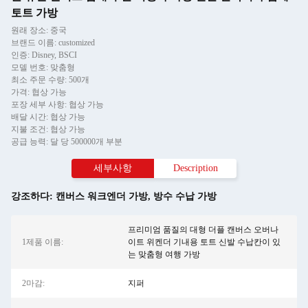
토트 가방
원래 장소: 중국
브랜드 이름: customized
인증: Disney, BSCI
모델 번호: 맞춤형
최소 주문 수량: 500개
가격: 협상 가능
포장 세부 사항: 협상 가능
배달 시간: 협상 가능
지불 조건: 협상 가능
공급 능력: 달 당 500000개 부분
세부사항
Description
강조하다:
캔버스 워크엔더 가방
,
방수 수납 가방
프리미엄 품질의 대형 더플 캔버스 오버나
1제품 이름:
이트 위켄더 기내용 토트 신발 수납칸이 있
는 맞춤형 여행 가방
2마감:
지퍼