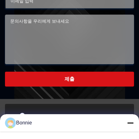
제출
제76번, 장베이 도로, 롱강 구, 첸젠518172중국 광둥
Bonnie
주소